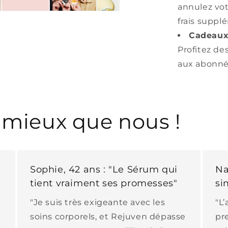
annulez vo
frais suppl
Cadeaux 
Profitez de
aux abonné
t mieux que nous !
Sophie, 42 ans : "Le Sérum qui
Na
tient vraiment ses promesses"
si
"Je suis très exigeante avec les
"L
soins corporels, et Rejuven dépasse
pr