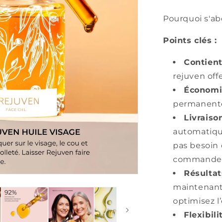
□
Pourquoi s'ab
Points clés :
Contient
rejuven off
Économie
permanente
Livraiso
automatiqu
pas besoin 
commande
Résultat
maintenant
optimisez l’
Flexibili