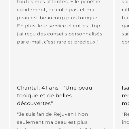
toutes mes attentes. Elle pénètre
soi
rapidement, ne colle pas, et ma
ra
peau est beaucoup plus tonique.
tr
En plus, leur service client est top :
ga
j’ai reçu des conseils personnalisés
san
par e-mail, c’est rare et précieux."
co
Chantal, 41 ans : "Une peau
Is
tonique et de belles
re
découvertes"
mo
"Je suis fan de Rejuven ! Non
"R
seulement ma peau est plus
in